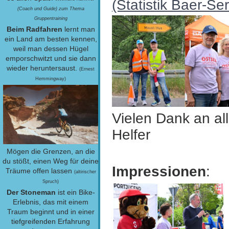
(Statistik Baer-Ser
(Coach und Guide) zum Thema
Gruppentraining
Beim Radfahren
lernt man
ein Land am besten kennen,
weil man dessen Hügel
emporschwitzt und sie dann
wieder heruntersaust.
(Ernest
Hemmingway)
Vielen Dank an al
Helfer
Mögen die Grenzen, an die
du stößt, einen Weg für deine
Impressionen
:
Träume offen lassen
(altirischer
Spruch)
Der Stoneman
ist ein Bike-
Erlebnis, das mit einem
Traum beginnt und in einer
tiefgreifenden Erfahrung