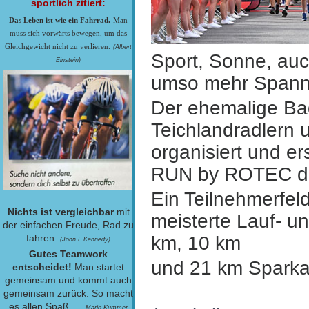
sportlich zitiert:
Das Leben ist wie ein Fahrrad.
Man
muss sich vorwärts bewegen, um das
Gleichgewicht nicht zu verlieren.
(Albert
Sport, Sonne, au
Einstein)
umso mehr Spannu
Der ehemalige B
Teichlandradlern
organisiert und
er
RUN by ROTEC du
Ein Teilnehmerfeld
Nichts ist vergleichbar
mit
meisterte Lauf- u
der einfachen Freude, Rad zu
fahren.
km, 10 km
(John F.Kennedy)
Gutes Teamwork
und 21 km Spark
entscheidet!
Man startet
gemeinsam und kommt auch
gemeinsam zurück. So macht
es allen Spaß. ....
Mario Kummer