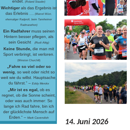
endet.
(Roland Stauder)
Wichtiger
als das Ergebnis ist
das Erlebnis ....
(Marcel Wüst,
ehemaliger Radprofi, beim Tannheimer
Radmarathon)
Ein Radfahrer
muss seinen
Hintern besser pflegen, als
sein Gesicht
(Rudi Altig)
Keine Stunde,
die man mit
Sport verbringt, ist verloren.
(Winston Churchill)
„Fahre so viel oder so
wenig
, so weit oder nicht so
weit wie du willst. Hauptsache,
du fährst.” –
Eddy Merckx
„Mir ist es egal,
ob es
regnet, ob die Sonne scheint,
oder was auch immer: So
lange ich Rad fahre, bin ich
der glücklichste Mensch auf
Erden.“ –
Mark Cavendish
14. Juni 2026