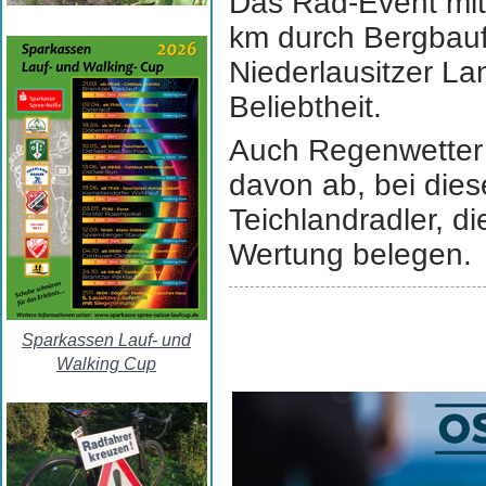
Das Rad-Event
mi
km
durch Bergbau
Niederlausitzer L
Beliebtheit.
Auch Regenwetter
davon ab, bei dies
Teichlandradler, d
Wertung belegen.
Sparkassen Lauf- und
Walking Cup